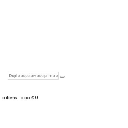
0
0 items
-
0.00 €