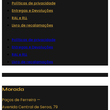
Políticas de privacidade
The
Entregas e Devoluções
options
RAL e RLL
may
Livro de recalamações
be
chosen
Políticas de privacidade
on
Entregas e Devoluções
the
RAL e RLL
product
page
Livro de recalamações
Morada
Paços de Ferreira —
Avenida Central de Seroa, 79