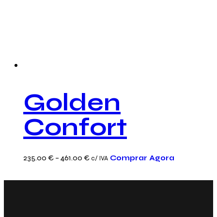
Golden
Confort
This
Price
235.00
€
–
461.00
€
Comprar Agora
c/ IVA
product
range:
has
235.00 €
multiple
through
variants.
461.00 €