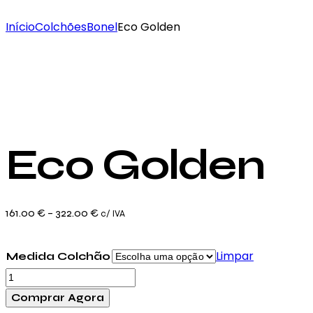
Início
Colchões
Bonel
Eco Golden
Eco Golden
Price
161.00
€
–
322.00
€
c/ IVA
range:
161.00 €
Limpar
Medida Colchão
through
Quantidade
322.00 €
de
Comprar Agora