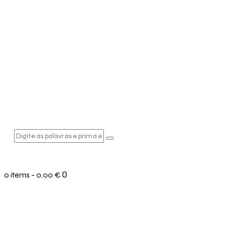
0
0 items
-
0.00 €