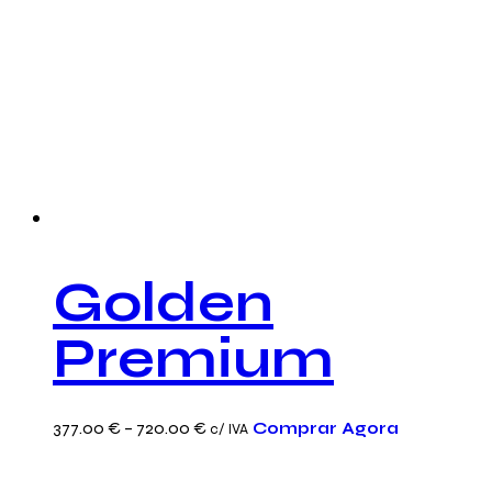
Golden
Premium
This
Price
377.00
€
–
720.00
€
Comprar Agora
c/ IVA
product
range:
has
377.00 €