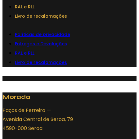
RAL e RLL
may
Livro de recalamações
be
chosen
Políticas de privacidade
on
Entregas e Devoluções
the
RAL e RLL
product
page
Livro de recalamações
Morada
Paços de Ferreira —
Avenida Central de Seroa, 79
4590-000 Seroa