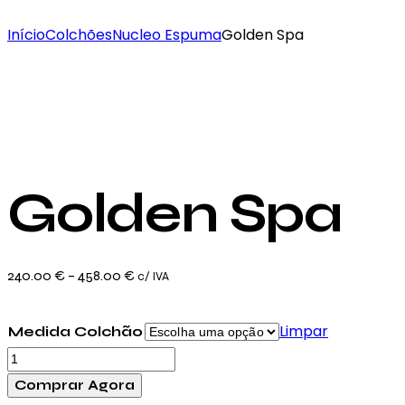
Início
Colchões
Nucleo Espuma
Golden Spa
Golden Spa
Price
240.00
€
–
458.00
€
c/ IVA
range:
240.00 €
Limpar
Medida Colchão
through
Quantidade
458.00 €
de
Comprar Agora