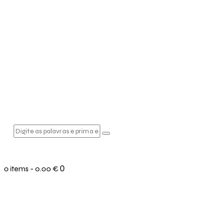
0
0 items
-
0.00 €