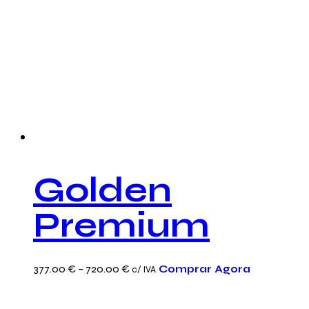
Golden
Premium
This
Price
377.00
€
–
720.00
€
Comprar Agora
c/ IVA
product
range:
has
377.00 €