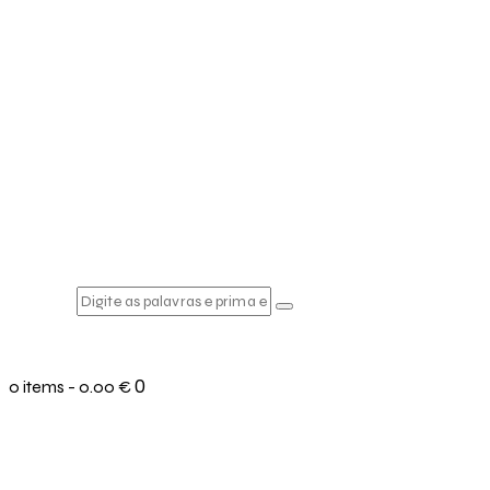
0
0 items
-
0.00 €