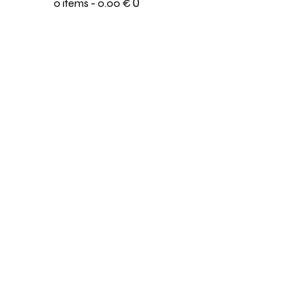
0
0 items
-
0.00 €