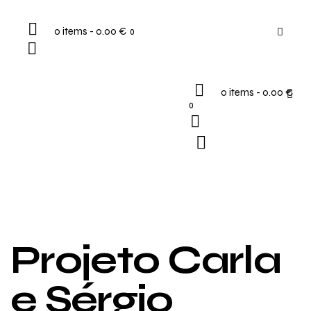
0 items
-
0.00 €
0
0 items
-
0.00 €
0
Projeto Carla
e Sérgio