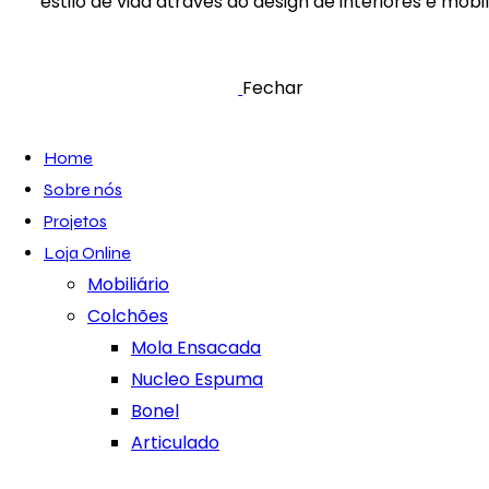
estilo de vida através do design de interiores e mobili
Fechar
Home
Sobre nós
Projetos
Loja Online
Mobiliário
Colchões
Mola Ensacada
Nucleo Espuma
Bonel
Articulado