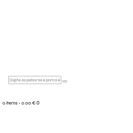
0
0 items
-
0.00 €