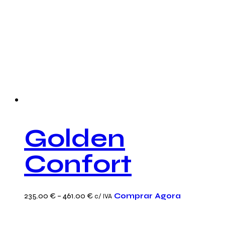
Golden
Confort
This
Price
235.00
€
–
461.00
€
Comprar Agora
c/ IVA
product
range:
has
235.00 €