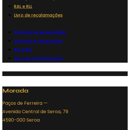
RAL e RLL
may
Livro de recalamações
be
chosen
Políticas de privacidade
on
Entregas e Devoluções
the
RAL e RLL
product
page
Livro de recalamações
Morada
Paços de Ferreira —
Avenida Central de Seroa, 79
4590-000 Seroa