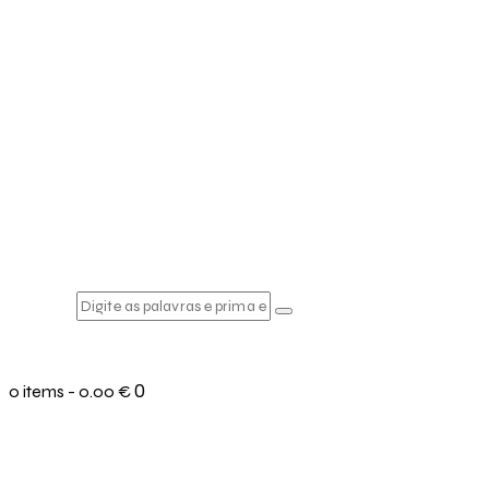
0
0 items
-
0.00 €