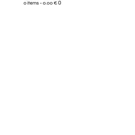
0
0 items
-
0.00 €